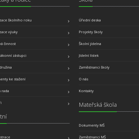
zace školního roku
Úřední deska
zace výuky
Projekty školy
á činnost
Školní jídelna
zákonní zástupci
Jídelní lístek
družina
Zaměstnanci školy
nty ke stažení
O nás
á rada
Kontakty
i
Mateřská škola
tní
Dokumenty MŠ
strace
Zaměstnanci MŠ