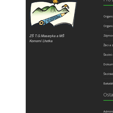
Organi
Organi
ZŠ T.G.Masaryka a MŠ
Zájmov
Komorní Lhotka
Žáci a 
Školní 
Dokume
Školsk
Bakalář
Osta
Admini