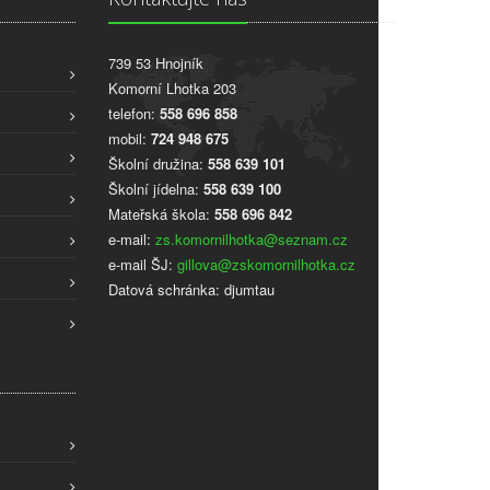
739 53 Hnojník
Komorní Lhotka 203
telefon:
558 696 858
mobil:
724 948 675
Školní družina:
558 639 101
Školní jídelna:
558 639 100
Mateřská škola:
558 696 842
e-mail:
zs.komornilhotka@seznam.cz
e-mail ŠJ:
gillova@zskomornilhotka.cz
Datová schránka: djumtau