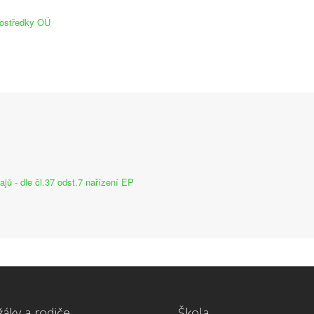
rostředky OÚ
ů - dle čl.37 odst.7 nařízení EP
žáky a rodiče
Škola