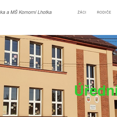
ka a MŠ Komorní Lhotka
ŽÁCI
RODIČE
Úředn