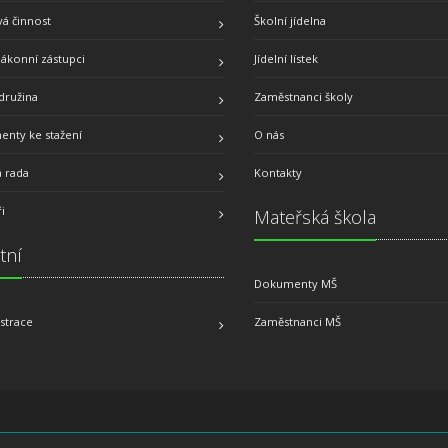
á činnost
Školní jídelna
zákonní zástupci
Jídelní lístek
družina
Zaměstnanci školy
nty ke stažení
O nás
á rada
Kontakty
i
Mateřská škola
tní
Dokumenty MŠ
strace
Zaměstnanci MŠ