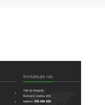
Kontaktujte nás
739 53 Hnojník
Komorní Lhotka 203
telefon:
558 696 858