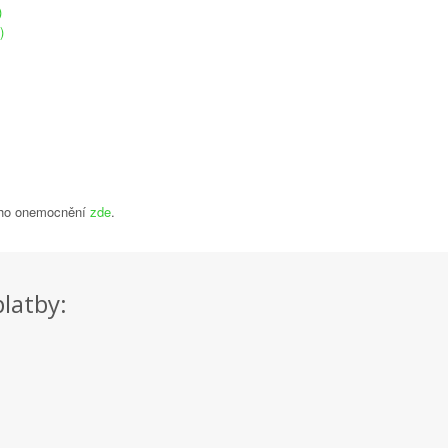
)
)
ního onemocnění
zde
.
platby: