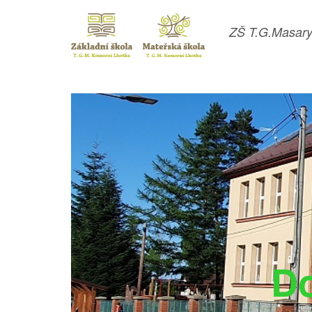
ZŠ T.G.Masary
Do