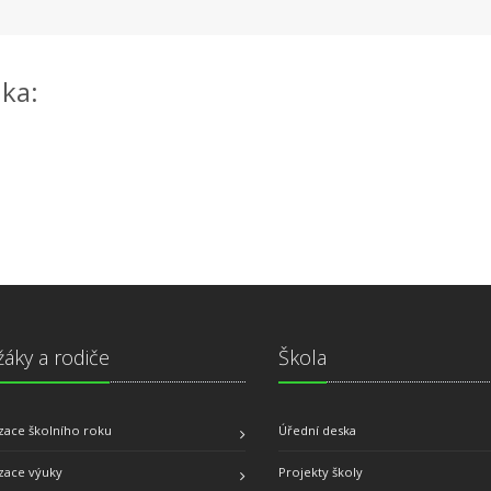
uka:
žáky a rodiče
Škola
zace školního roku
Úřední deska
zace výuky
Projekty školy