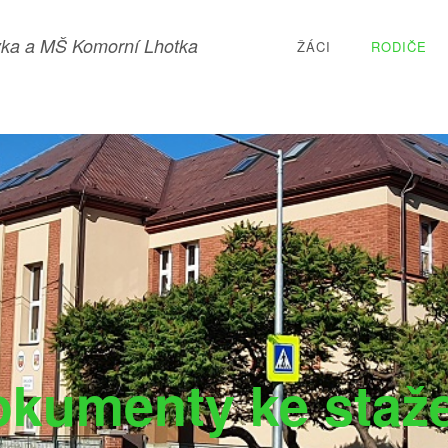
ka a MŠ Komorní Lhotka
ŽÁCI
RODIČE
kumenty ke staž