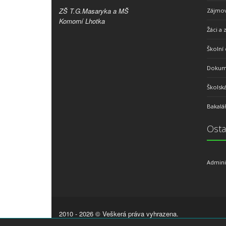
ZŠ T.G.Masaryka a MŠ
Zájmov
Komorní Lhotka
Žáci a 
Školní 
Dokume
Školsk
Bakalář
Osta
Admini
2010 - 2026 © Veškerá práva vyhrazena.