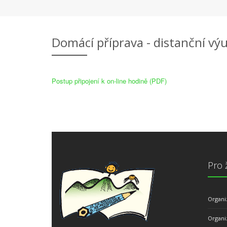
Domácí příprava - distanční vý
Postup připojení k on-line hodině (PDF)
Pro 
Organi
Organi