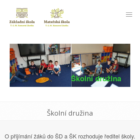
Toggl
naviga
Školní družina
Školní družina
O přijímání žáků do ŠD a ŠK rozhoduje ředitel školy.