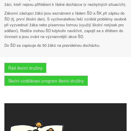
žáci, kteří nejsou přihlášeni k řádné docházce (v nezbytných situacích).
Zákonní zástupci žáků jsou seznámeni s řádem ŠD a ŠK při zápisu do
ŠD (tj. první školní den). S vychovatelkou řeší vzniklé problémy osobně
při vyzvednutí žáka nebo písemnou formou (využijí školní notýsek pro
sdělení). Rodiče mohou ŠD kdykoliv navštívit, zapojit se s dítětem do
činnosti a jsou zváni na významnější akce ŠD.
Do ŠD se zapisuje do 50 žáků na pravidelnou docházku.
Řád školní družiny
Školní vzdělávací program školní družiny