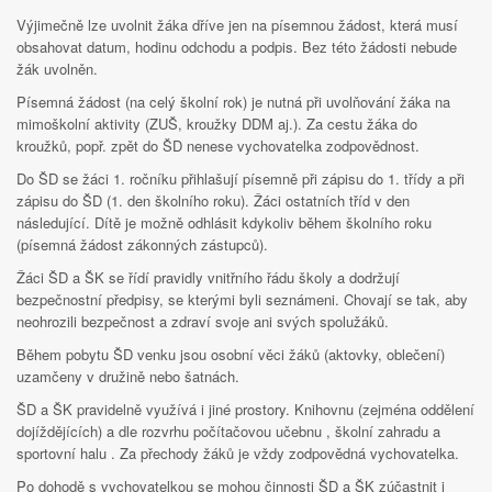
Výjimečně lze uvolnit žáka dříve jen na písemnou žádost, která musí
obsahovat datum, hodinu odchodu a podpis. Bez této žádosti nebude
žák uvolněn.
Písemná žádost (na celý školní rok) je nutná při uvolňování žáka na
mimoškolní aktivity (ZUŠ, kroužky DDM aj.). Za cestu žáka do
kroužků, popř. zpět do ŠD nenese vychovatelka zodpovědnost.
Do ŠD se žáci 1. ročníku přihlašují písemně při zápisu do 1. třídy a při
zápisu do ŠD (1. den školního roku). Žáci ostatních tříd v den
následující. Dítě je možně odhlásit kdykoliv během školního roku
(písemná žádost zákonných zástupců).
Žáci ŠD a ŠK se řídí pravidly vnitřního řádu školy a dodržují
bezpečnostní předpisy, se kterými byli seznámeni. Chovají se tak, aby
neohrozili bezpečnost a zdraví svoje ani svých spolužáků.
Během pobytu ŠD venku jsou osobní věci žáků (aktovky, oblečení)
uzamčeny v družině nebo šatnách.
ŠD a ŠK pravidelně využívá i jiné prostory. Knihovnu (zejména oddělení
dojíždějících) a dle rozvrhu počítačovou učebnu , školní zahradu a
sportovní halu . Za přechody žáků je vždy zodpovědná vychovatelka.
Po dohodě s vychovatelkou se mohou činnosti ŠD a ŠK zúčastnit i