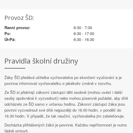
Provoz ŠD:
Ranní provoz:
6:30 - 7:30
Po:
6:30 - 17:00
Út-Pá:
6:30 - 16:30
Pravidla školní družiny
Žáky ŠD předává učitelka vychovatelce po skončení vyučování a je
povinna informovat vychovatelku o jakékoliv změně v rozvrhu.
Ze ŠD si přebírají zákonní zástupci děti osobně (mohou uvést i další
osoby oprávněné k vyzvednutí) nebo mohou písemně požádat, aby dítě
odcházelo ze ŠD samo v určenou hodinu. Zákonní zástupci žáka jsou
povinni vyzvednout své dítě nejpozději do 16.00 hodin, v pondělí do
16.30 hodin. V případě, že tak neučiní, vychovatelka jim zatelefonuje.
Docházka přihlášených žáků je povinná. Každou nepřítomnost je nutno
řádně omluvit.