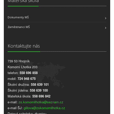
Mateřská škola
Dokumenty MŠ
Zaměstnanci MŠ
Kontaktujte nás
739 53 Hnojník
Komorní Lhotka 203
telefon:
558 696 858
mobil:
724 948 675
Školní družina:
558 639 101
Školní jídelna:
558 639 100
Mateřská škola:
558 696 842
e-mail:
zs.komornilhotka@seznam.cz
e-mail ŠJ:
gillova@zskomornilhotka.cz
Datová schránka: djumtau