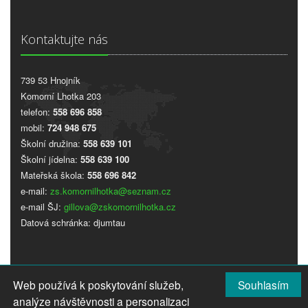
Kontaktujte nás
739 53 Hnojník
Komorní Lhotka 203
telefon:
558 696 858
mobil:
724 948 675
Školní družina:
558 639 101
Školní jídelna:
558 639 100
Mateřská škola:
558 696 842
e-mail:
zs.komornilhotka@seznam.cz
e-mail ŠJ:
gillova@zskomornilhotka.cz
Datová schránka: djumtau
Web používá k poskytování služeb,
Souhlasím
analýze návštěvnosti a personalizaci