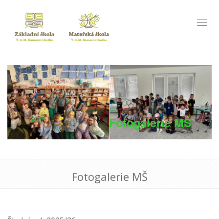
Toggl
naviga
Fotogalerie MŠ
Fotogalerie MŠ