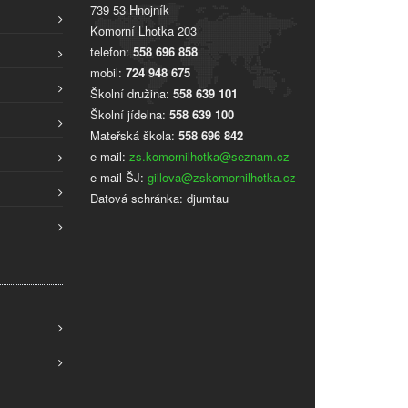
739 53 Hnojník
Komorní Lhotka 203
telefon:
558 696 858
mobil:
724 948 675
Školní družina:
558 639 101
Školní jídelna:
558 639 100
Mateřská škola:
558 696 842
e-mail:
zs.komornilhotka@seznam.cz
e-mail ŠJ:
gillova@zskomornilhotka.cz
Datová schránka: djumtau