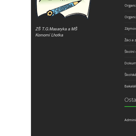
Organi
Organi
ZŠ T.G.Masaryka a MŠ
Zájmov
Komorní Lhotka
Žáci a 
Školní 
Dokume
Školsk
Bakalář
Osta
Admini