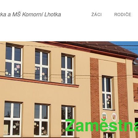
ka a MŠ Komorní Lhotka
ŽÁCI
RODIČE
Zaměstna