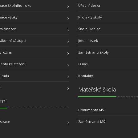
zace školního roku
Úřední deska
zace výuky
Projekty školy
á činnost
Školní jídelna
zákonní zástupci
Jídelní lístek
družina
Zaměstnanci školy
nty ke stažení
O nás
á rada
Kontakty
i
Mateřská škola
tní
Dokumenty MŠ
strace
Zaměstnanci MŠ