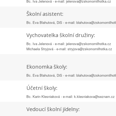
Bc. Iva Jelenová - e-mail: jelenova@zskomornilhotka.cz
Školní asistent:
Bc. Eva Blahutová, DiS - e-mail: blahutova@zskomornilhot
Vychovatelka školní družiny:
Bc. Iva Jelenová - e-mail: jelenova@zskomornilhotka.cz
Michaela Stryjová - e-mail: stryjova@zskomornilhotka.cz
Ekonomka školy:
Bc. Eva Blahutová, DiS - e-mail: blahutova@zskomornilhot
Účetní školy:
Bc. Karin Klesniaková - e-mail: k.klesniakova@seznam.cz
Vedoucí školní jídelny: