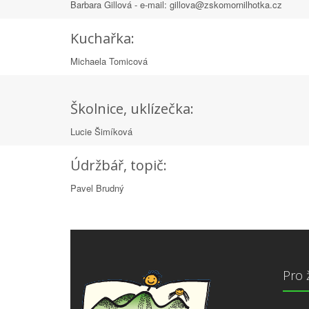
Barbara Gillová - e-mail: gillova@zskomornilhotka.cz
Kuchařka:
Michaela Tomicová
Školnice, uklízečka:
Lucie Šimíková
Údržbář, topič:
Pavel Brudný
Pro 