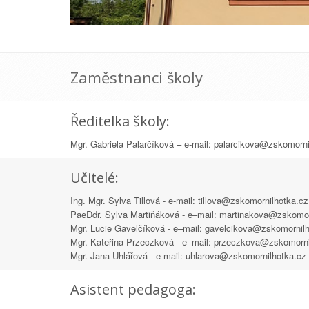
Zaměstnanci školy
Ředitelka školy:
Mgr. Gabriela Palarčíková – e-mail: palarcikova@zskomorni
Učitelé:
Ing. Mgr. Sylva Tillová - e-mail: tillova@zskomornilhotka.cz
PaeDdr. Sylva Martiňáková - e–mail: martinakova@zskomor
Mgr. Lucie Gavelčíková - e–mail: gavelcikova@zskomornil
Mgr. Kateřina Przeczková - e–mail: przeczkova@zskomorni
Mgr. Jana Uhlářová - e-mail: uhlarova@zskomornilhotka.cz
Asistent pedagoga: