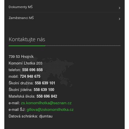
Dokumenty MŠ
Zaměstnanci MŠ
Kontaktujte nás
739 53 Hnojník
Komorní Lhotka 203
telefon:
558 696 858
mobil:
724 948 675
Školní družina:
558 639 101
Školní jídelna:
558 639 100
Mateřská škola:
558 696 842
e-mail:
zs.komornilhotka@seznam.cz
e-mail ŠJ:
gillova@zskomornilhotka.cz
Datová schránka: djumtau