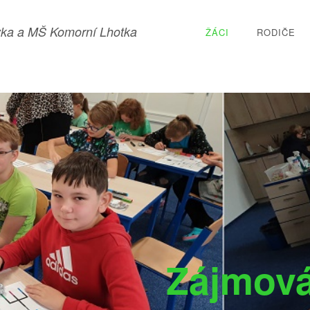
ka a MŠ Komorní Lhotka
ŽÁCI
RODIČE
Zájmová