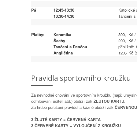
Pá
12:45-13:30
Katolické 
13:30-14:30
Tančení s
Platby:
Keramika
800,- Kč /
Šachy
200,- Kč / 
Tančení s Denčou
přibližně: 
Angličtina
120,- Kč (
Pravidla sportovního kroužku
Za nevhodné chování ve sportovním kroužku (např. úmyslné
odmlouvání učiteli atd.) obdrží žák
ŽLUTOU KARTU
.
Za hrubé porušení pravidel a kázně obdrží žák
ČERVENOU
3 ŽLUTÉ KARTY = ČERVENÁ KARTA
3 ČERVENÉ KARTY = VYLOUČENÍ Z KROUŽKU