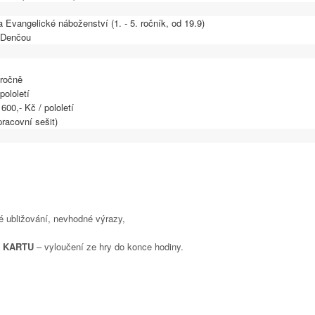
a Evangelické náboženství (1. - 5. ročník, od 19.9)
 Denčou
 ročně
pololetí
1600,- Kč / pololetí
pracovní sešit)
 ubližování, nevhodné výrazy,
 KARTU
– vyloučení ze hry do konce hodiny.