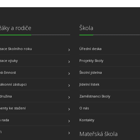
žáky a rodiče
Škola
zace školního roku
Úřední deska
zace výuky
Projekty školy
á činnost
Školní jídelna
zákonní zástupci
Jídelní lístek
družina
Zaměstnanci školy
nty ke stažení
O nás
á rada
Kontakty
i
Mateřská škola