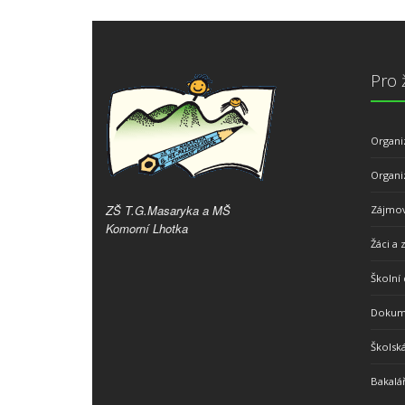
Pro 
Organi
Organi
ZŠ T.G.Masaryka a MŠ
Zájmov
Komorní Lhotka
Žáci a 
Školní 
Dokume
Školsk
Bakalář