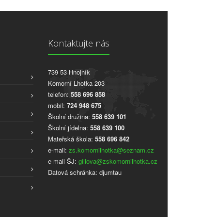
Kontaktujte nás
739 53 Hnojník
Komorní Lhotka 203
telefon:
558 696 858
mobil:
724 948 675
Školní družina:
558 639 101
Školní jídelna:
558 639 100
Mateřská škola:
558 696 842
e-mail:
zs.komornilhotka@seznam.cz
e-mail ŠJ:
gillova@zskomornilhotka.cz
Datová schránka: djumtau